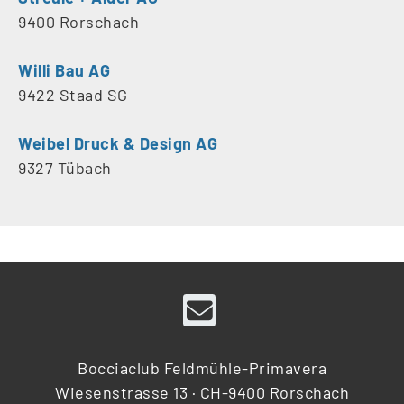
9400 Rorschach
Willi Bau AG
9422 Staad SG
Weibel Druck & Design AG
9327 Tübach
Bocciaclub Feldmühle-Primavera
Wiesenstrasse 13 · CH-9400 Rorschach